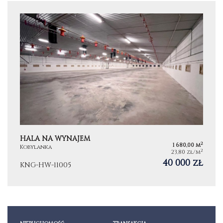
HALA NA WYNAJEM
2
1 680,00 m
Kobylanka
2
23,80 zł/m
40 000 zł
KNG-HW-11005