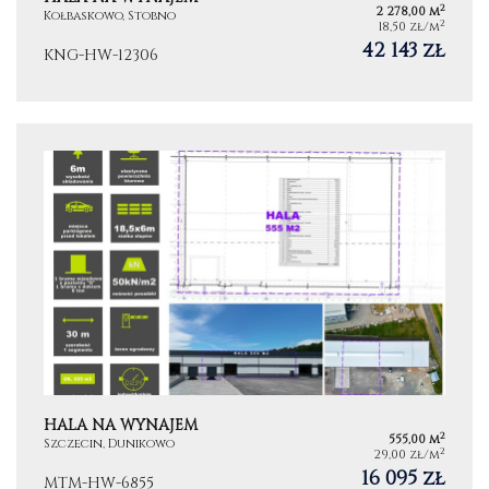
2
2 278,00 m
Kołbaskowo, Stobno
2
18,50 zł/m
42 143 zł
KNG-HW-12306
HALA NA WYNAJEM
2
555,00 m
Szczecin, Dunikowo
2
29,00 zł/m
16 095 zł
MTM-HW-6855