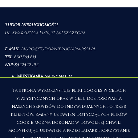
Tudor Nieruchomości
ul. Swarożyca 14/10, 71-601 Szczecin
e-mail
:
biuro@tudornieruchomosci.pl
tel
.
600 565 615
NIP:
8522522492
Mieszkania
na wynajem
Domy
na wynajem
Działki
na wynajem
Ta strona wykorzystuje pliki cookies w celach
Lokale
na wynajem
statystycznych oraz w celu dostosowania
Hale
na wynajem
Obiekty
na wynajem
naszych serwisów do indywidualnych potrzeb
klientów. Zmiany ustawień dotyczących plików
Mieszkania
na sprzedaż
Domy
na sprzedaż
cookie można dokonać w dowolnej chwili
Działki
na sprzedaż
modyfikując ustawienia przeglądarki. Korzystanie
Lokale
na sprzedaż