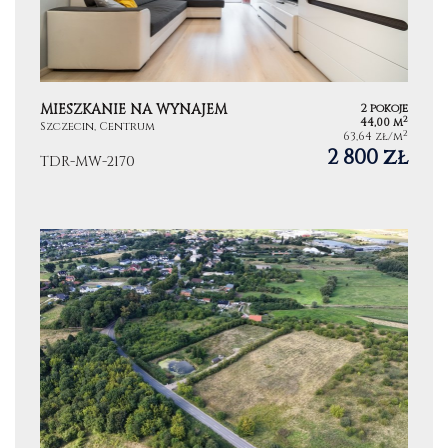
MIESZKANIE NA WYNAJEM
2 pokoje
2
44,00 m
Szczecin, Centrum
2
63,64 zł/m
2 800 zł
TDR-MW-2170