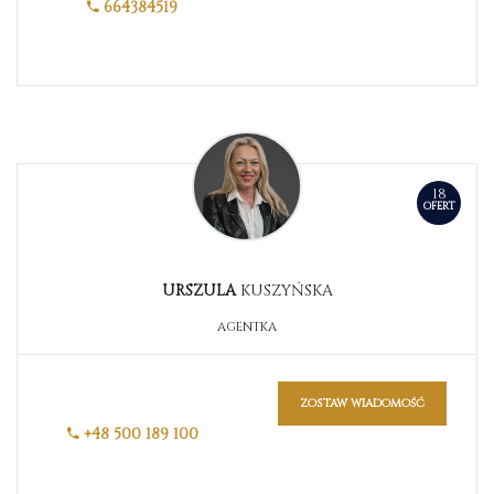
664384519
18
OFERT
URSZULA
KUSZYŃSKA
AGENTKA
zostaw wiadomość
+48 500 189 100