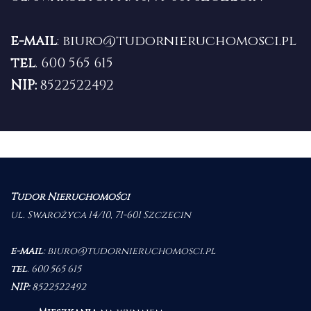
e-mail
:
biuro@tudornieruchomosci.pl
tel
.
600 565 615
NIP:
8522522492
Tudor Nieruchomości
ul. Swarożyca 14/10, 71-601 Szczecin
e-mail
:
biuro@tudornieruchomosci.pl
tel
.
600 565 615
NIP:
8522522492