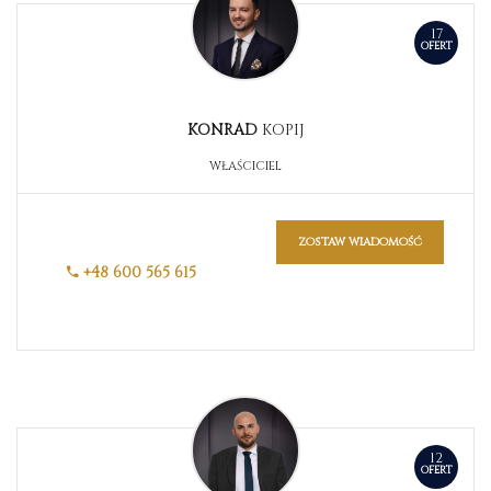
17
OFERT
KONRAD
KOPIJ
WŁAŚCICIEL
zostaw wiadomość
+48 600 565 615
12
OFERT