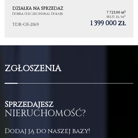
DZIAŁKA NA SPRZEDAŻ
2
7 723,00 m
Dobra (Szczecińska), Dołuje
2
181,15 zł/m
1 399 000 zł
TDR-GS-2169
ZGŁOSZENIA
Sprzedajesz
NIERUCHOMOŚĆ?
Dodaj ją do naszej bazy!