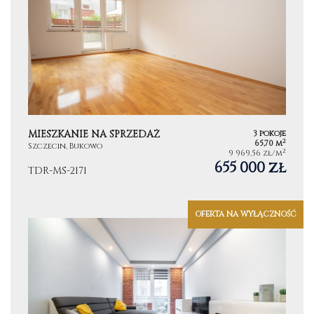
MIESZKANIE NA SPRZEDAŻ
3 pokoje
2
65,70 m
Szczecin, Bukowo
2
9 969,56 zł/m
655 000 zł
TDR-MS-2171
OFERTA NA WYŁĄCZNOŚĆ