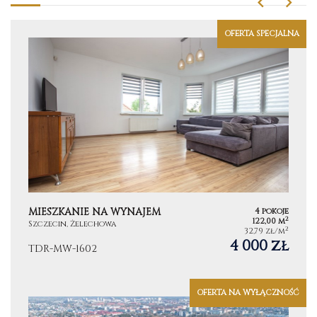
OFERTA SPECJALNA
MIESZKANIE NA WYNAJEM
4 pokoje
2
122,00 m
Szczecin, Żelechowa
2
32,79 zł/m
4 000 zł
TDR-MW-1602
OFERTA NA WYŁĄCZNOŚĆ