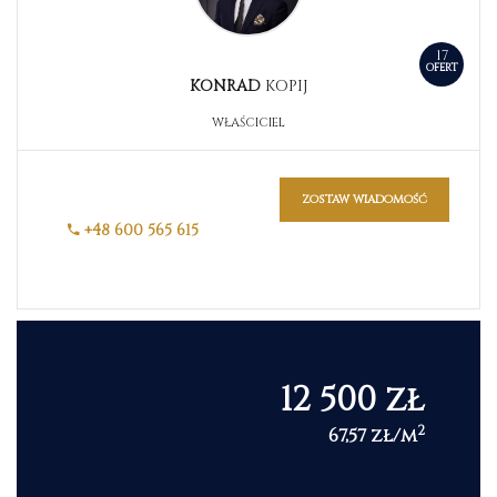
17
OFERT
KONRAD
KOPIJ
WŁAŚCICIEL
zostaw wiadomość
+48 600 565 615
12 500 zł
2
67,57 zł/m