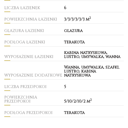
LICZBA ŁAZIENEK
6
2
POWIERZCHNIA ŁAZIENKI
3/3/3/3/3/3 m
GLAZURA ŁAZIENKI
glazura
PODŁOGA ŁAZIENKI
terakota
kabina natryskowa,
WYPOSAŻENIE ŁAZIENKI
lustro, umywalka, wanna
Wanna, umywalka, szafki,
lustro, kabina
WYPOSAŻENIE DODATKOWE
natryskowa
LICZBA PRZEDPOKOI
5
POWIERZCHNIA
2
PRZEDPOKOI
5/10/2/10/2 m
PODŁOGA PRZEDPOKOI
terakota