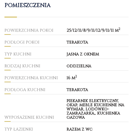
POMIESZCZENIA
2
POWIERZCHNIA POKOI
25/12/11/8/9/11/12/9/11/11 m
PODŁOGI POKOI
terakota
TYP KUCHNI
jasna z oknem
RODZAJ KUCHNI
oddzielna
2
POWIERZCHNIA KUCHNI
16 m
PODŁOGA KUCHNI
terakota
piekarnik elektryczny,
okap, meble kuchenne na
wymiar, lodówko-
zamrażarka,, kuchenka
WYPOSAŻENIE KUCHNI
gazowa
TYP ŁAZIENKI
razem z wc