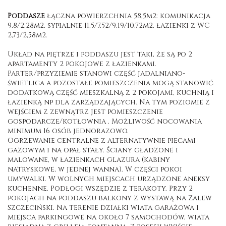
Poddasze
łączna powierzchnia 58,5m2: komunikacja
9,8/2,28m2, sypialnie 11,5/7,52/9,19/10,72m2, łazienki z WC
2,73/2,58m2.
Układ na piętrze i poddaszu jest taki, że są po 2
apartamenty 2 pokojowe z łazienkami.
Parter/przyziemie stanowi część jadalniano-
świetlica a pozostałe pomieszczenia mogą stanowić
dodatkową część mieszkalną z 2 pokojami, kuchnią i
łazienką np dla zarządzających. Na tym poziomie z
wejściem z zewnątrz jest pomieszczenie
gospodarcze/kotłownia . Możliwość nocowania
minimum 16 osób jednorazowo.
Ogrzewanie centralne z alternatywnie piecami
gazowym i na opał stały. Ściany gładzone i
malowane, w łazienkach glazura (kabiny
natryskowe, w jednej wanna). W części pokoi
umywalki. W wolnych miejscach urządzone aneksy
kuchenne. Podłogi wszędzie z terakoty. Przy 2
pokojach na poddaszu balkony z wystawą na Zalew
Szczeciński. Na terenie działki wiata garażowa i
miejsca parkingowe na około 7 samochodów, wiata