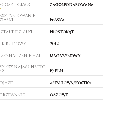
AGOSP. DZIAŁKI
zagospodarowana
KSZTAŁTOWANIE
ZIAŁKI
płaska
SZTAŁT DZIAŁKI
prostokąt
OK BUDOWY
2012
RZEZNACZENIE HALI
magazynowy
ZYNSZ NAJMU NETTO
M2
19 PLN
OJAZD
asfaltowa/kostka
GRZEWANIE
gazowe