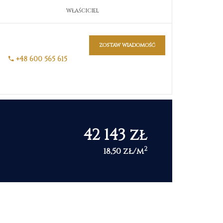
WŁAŚCICIEL
zostaw wiadomość
+48 600 565 615
42 143 zł
2
18,50 zł/m