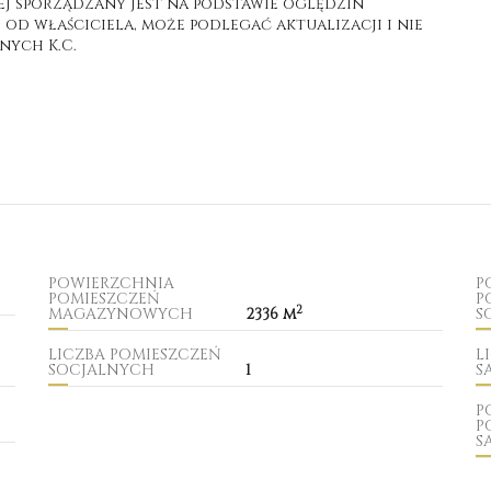
ej sporządzany jest na podstawie oględzin
d właściciela, może podlegać aktualizacji i nie
nych K.C.
POWIERZCHNIA
P
POMIESZCZEŃ
P
2
MAGAZYNOWYCH
2336 m
S
LICZBA POMIESZCZEŃ
L
SOCJALNYCH
1
S
P
P
S