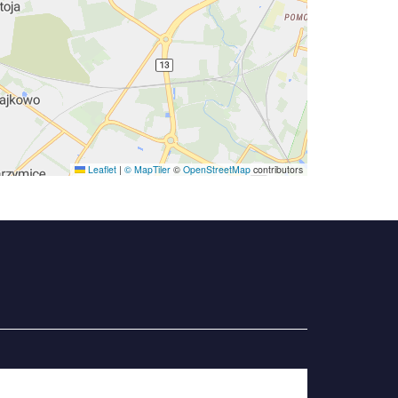
Leaflet
|
© MapTiler
©
OpenStreetMap
contributors