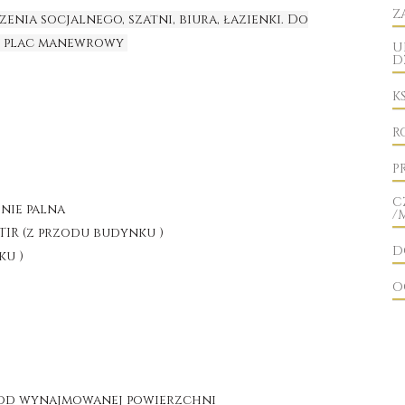
Z
enia socjalnego, szatni, biura, łazienki. Do
ży plac manewrowy
U
D
K
R
y
P
C
 nie palna
/
IR (z przodu budynku )
D
ku )
O
o od wynajmowanej powierzchni