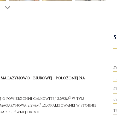
S
S
 MAGAZYNOWO - BIUROWEJ - POŁOŻONEJ NA
P
S
2
 o powierzchni całkowitej 2.692m
w tym
S
2
 magazynowa 2.278m
.Zlokalizowanej w Stobnie
T
em z głównej drogi