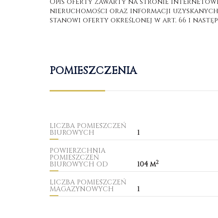
Opis oferty zawarty na stronie internetow
nieruchomości oraz informacji uzyskanych o
stanowi oferty określonej w art. 66 i następ
POMIESZCZENIA
LICZBA POMIESZCZEŃ
BIUROWYCH
1
POWIERZCHNIA
POMIESZCZEŃ
2
BIUROWYCH OD
104 m
LICZBA POMIESZCZEŃ
MAGAZYNOWYCH
1