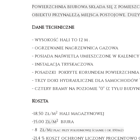
Powierzchnia biurowa składa się z pomieszcz
obiektu przynależą miejsca postojowe. Du
Dane techniczne
- wysokość hali to 12 m .
- ogrzewanie nagrzewnica gazowa
- posiada naświetla umieszczone w kalenic
- instalacja tryskaczowa
- posadzki pokryte korundem powierzchnia
- trzy doki hydrauliczne dla samochodów T
- cztery bramy na poziomie "0" (z tyłu budyn
Koszta
2
-18,50 zł/m
hali magazynowej
2
-35,00
zł/m
biura
- 8
zł/m
2 plac przy południowej ścianie ( ok. 1150m2)
-21,4 % koszt ochrony liczony procentow