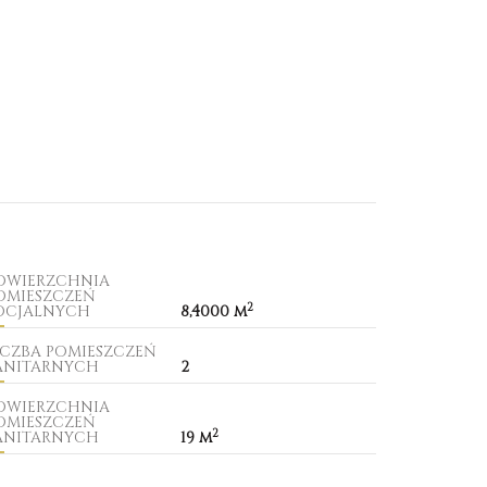
OWIERZCHNIA
OMIESZCZEŃ
2
OCJALNYCH
8,4000 m
ICZBA POMIESZCZEŃ
ANITARNYCH
2
OWIERZCHNIA
OMIESZCZEŃ
2
ANITARNYCH
19 m