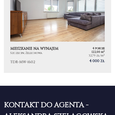
MIESZKANIE NA WYNAJEM
4 pokoje
2
122,00 m
Szczecin, Żelechowa
2
32,79 zł/m
4 000 zł
TDR-MW-1602
KONTAKT DO AGENTA -