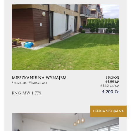
MIESZKANIE NA WYNAJEM
3 pokoje
2
64,00 m
Szczecin, Warszewo
2
65,62 zł/m
4 200 zł
KNG-MW-11779
OFERTA SPECJALNA