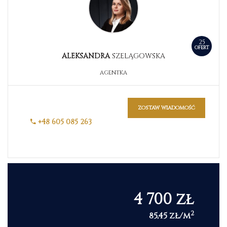
25
OFERT
ALEKSANDRA
SZELĄGOWSKA
AGENTKA
zostaw wiadomość
+48 605 085 263
4 700 zł
2
85,45 zł/m