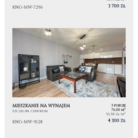
3 700 zł
KNG-MW-7296
MIESZKANIE NA WYNAJEM
3 pokoje
2
76,00 m
Szczecin, Centrum
2
56,58 zł/m
4 300 zł
KNG-MW-9128