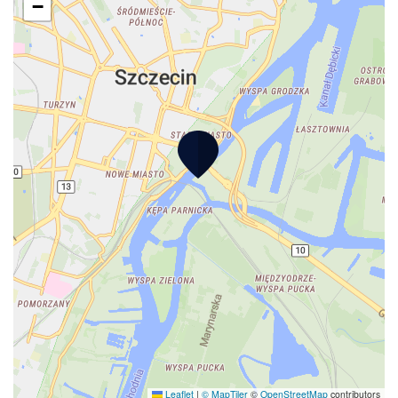
−
Leaflet
|
© MapTiler
©
OpenStreetMap
contributors