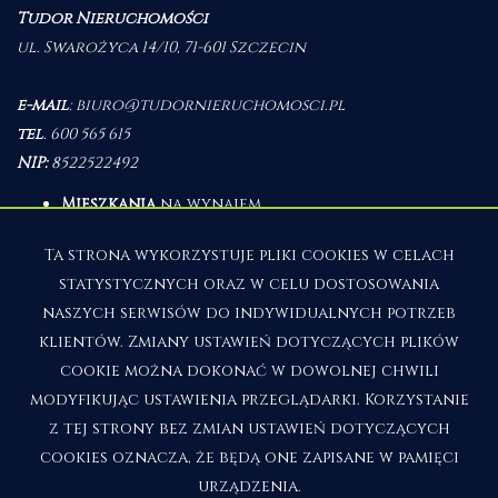
Tudor Nieruchomości
ul. Swarożyca 14/10, 71-601 Szczecin
e-mail
:
biuro@tudornieruchomosci.pl
tel
.
600 565 615
NIP:
8522522492
Mieszkania
na wynajem
Domy
na wynajem
Działki
na wynajem
Ta strona wykorzystuje pliki cookies w celach
Lokale
na wynajem
statystycznych oraz w celu dostosowania
Hale
na wynajem
Obiekty
na wynajem
naszych serwisów do indywidualnych potrzeb
klientów. Zmiany ustawień dotyczących plików
Mieszkania
na sprzedaż
Domy
na sprzedaż
cookie można dokonać w dowolnej chwili
Działki
na sprzedaż
modyfikując ustawienia przeglądarki. Korzystanie
Lokale
na sprzedaż
z tej strony bez zmian ustawień dotyczących
Hale
na sprzedaż
Obiekty
na sprzedaż
cookies oznacza, że będą one zapisane w pamięci
urządzenia.