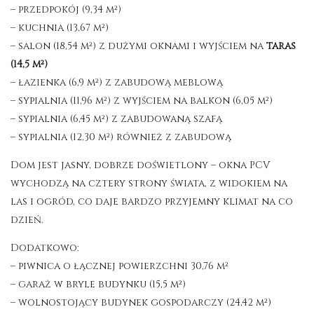
– przedpokój (9,34 m²)
– kuchnia (13,67 m²)
– salon (18,54 m²) z dużymi oknami i wyjściem na
taras
(14,5 m²)
– łazienka (6,9 m²) z zabudową meblową
– sypialnia (11,96 m²) z wyjściem na balkon (6,05 m²)
– sypialnia (6,45 m²) z zabudowaną szafą
– sypialnia (12,30 m²) również z zabudową
Dom jest jasny, dobrze doświetlony – okna PCV
wychodzą na cztery strony świata, z widokiem na
las i ogród, co daje bardzo przyjemny klimat na co
dzień.
Dodatkowo:
– piwnica o łącznej powierzchni 30,76 m²
– garaż w bryle budynku (15,5 m²)
– wolnostojący budynek gospodarczy (24,42 m²)