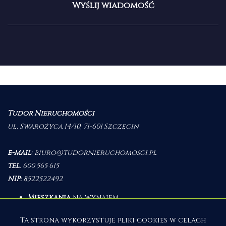
Tudor Nieruchomości
ul. Swarożyca 14/10, 71-601 Szczecin
e-mail
:
biuro@tudornieruchomosci.pl
tel
.
600 565 615
NIP:
8522522492
Mieszkania
na wynajem
Domy
na wynajem
Działki
na wynajem
Ta strona wykorzystuje pliki cookies w celach