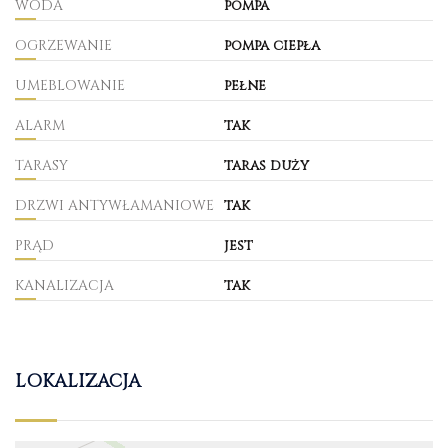
WODA
pompa
OGRZEWANIE
pompa ciepła
UMEBLOWANIE
pełne
ALARM
tak
TARASY
taras duży
DRZWI ANTYWŁAMANIOWE
tak
PRĄD
jest
KANALIZACJA
tak
LOKALIZACJA