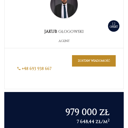
12
OFERT
JAKUB
GŁOGOWSKI
AGENT
zostaw wiadomość
+48 693 938 667
979 000 zł
2
7 648,44 zł/m