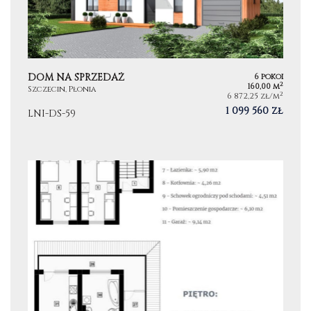
DOM NA SPRZEDAŻ
6 pokoi
2
160,00 m
Szczecin, Płonia
2
6 872,25 zł/m
1 099 560 zł
LNI-DS-59