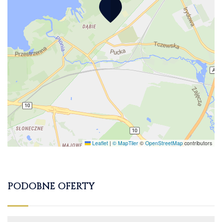
Leaflet
|
© MapTiler
©
OpenStreetMap
contributors
PODOBNE OFERTY