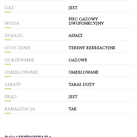
GAZ
jest
piec gazowy
WODA
dwufunkcyjny
DOJAZD
asfalt
OTOCZENIE
tereny rekreacyjne
OGRZEWANIE
gazowe
UMEBLOWANIE
umeblowane
TARASY
taras duży
PRĄD
jest
KANALIZACJA
tak