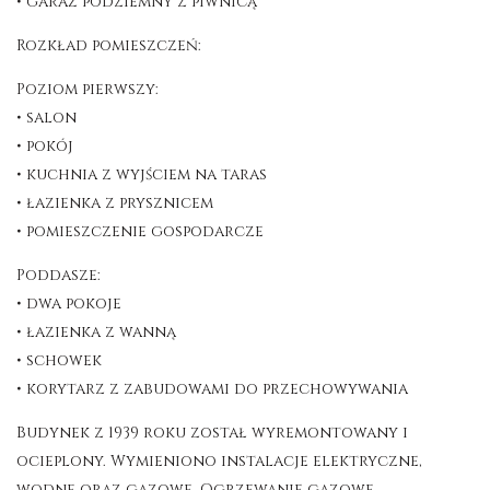
• garaż podziemny z piwnicą
Rozkład pomieszczeń:
Poziom pierwszy:
• salon
• pokój
• kuchnia z wyjściem na taras
• łazienka z prysznicem
• pomieszczenie gospodarcze
Poddasze:
• dwa pokoje
• łazienka z wanną
• schowek
• korytarz z zabudowami do przechowywania
Budynek z 1939 roku został wyremontowany i
ocieplony. Wymieniono instalacje elektryczne,
wodne oraz gazowe. Ogrzewanie gazowe,