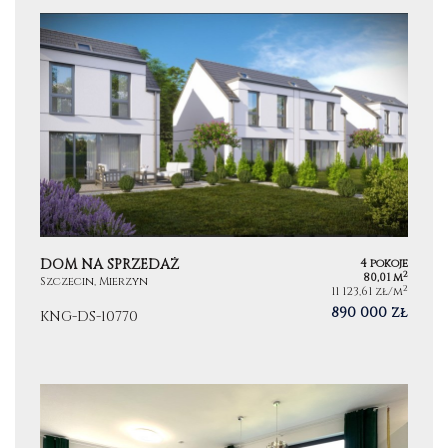
DOM NA SPRZEDAŻ
4 pokoje
2
80,01 m
Szczecin, Mierzyn
2
11 123,61 zł/m
890 000 zł
KNG-DS-10770