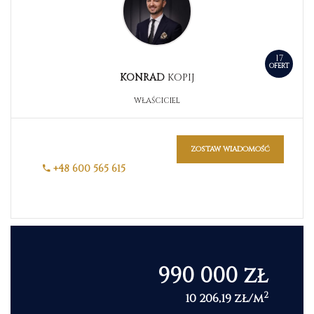
17
OFERT
KONRAD
KOPIJ
WŁAŚCICIEL
zostaw wiadomość
+48 600 565 615
990 000 zł
2
10 206,19 zł/m