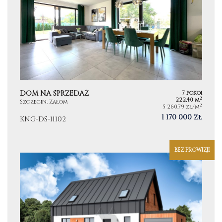
DOM NA SPRZEDAŻ
7 pokoi
2
222,40 m
Szczecin, Załom
2
5 260,79 zł/m
1 170 000 zł
KNG-DS-11102
BEZ PROWIZJI