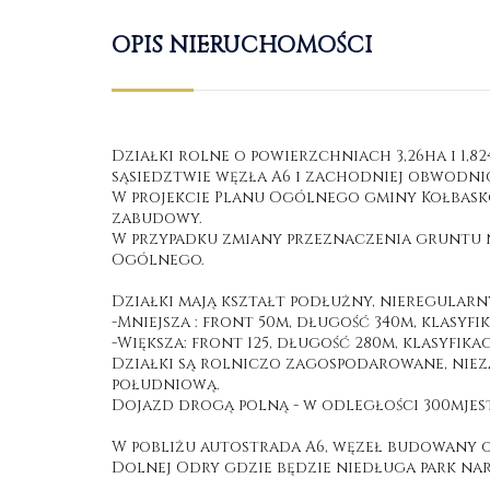
OPIS NIERUCHOMOŚCI
Działki rolne o powierzchniach 3,26ha i 1,82
sąsiedztwie węzła A6 i zachodniej obwodni
W projekcie Planu Ogólnego gminy Kołbasko
zabudowy.
W przypadku zmiany przeznaczenia gruntu n
Ogólnego.
Działki mają kształt podłużny, nieregularn
-Mniejsza : front 50m, długość 340m, klasyfik
-Większa: front 125, długość 280m, klasyfika
Działki są rolniczo zagospodarowane, nie
południową.
Dojazd drogą polną - w odległości 300mjest
W pobliżu autostrada A6, węzeł budowany 
Dolnej Odry gdzie będzie niedługa park na