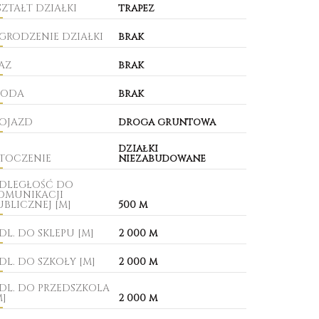
SZTAŁT DZIAŁKI
trapez
GRODZENIE DZIAŁKI
brak
AZ
brak
ODA
brak
OJAZD
droga gruntowa
działki
TOCZENIE
niezabudowane
DLEGŁOŚĆ DO
OMUNIKACJI
UBLICZNEJ [M]
500 m
DL. DO SKLEPU [M]
2 000 m
DL. DO SZKOŁY [M]
2 000 m
DL. DO PRZEDSZKOLA
M]
2 000 m