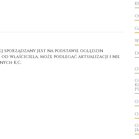
K
O
G
W
ej sporządzany jest na podstawie oględzin
D
d właściciela, może podlegać aktualizacji i nie
nych K.C.
O
O
K
P
O
O
O
[