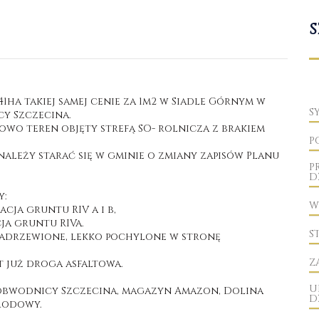
S
41ha takiej samej cenie za 1m2 w Siadle Górnym w
S
cy Szczecina.
wo teren objęty strefą SO- rolnicza z brakiem
P
ależy starać się w gminie o zmiany zapisów Planu
P
D
y:
W
acja gruntu RIV a i b,
cja gruntu RIVa.
S
zadrzewione, lekko pochylone w stronę
Z
 już droga asfaltowa.
U
obwodnicy Szczecina, magazyn Amazon, Dolina
D
rodowy.