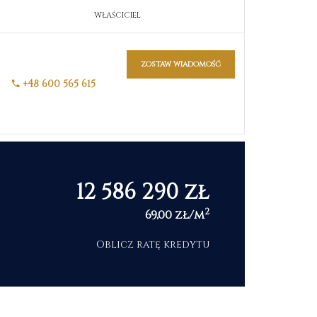
WŁAŚCICIEL
zostaw wiadomość
+48 600 565 615
12 586 290 zł
2
69,00 zł/m
Oblicz ratę kredytu