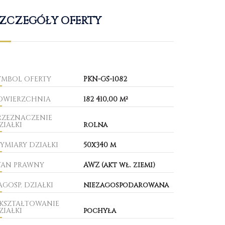
ZCZEGÓŁY OFERTY
YMBOL OFERTY
PKN-GS-1082
OWIERZCHNIA
182 410,00 m²
RZEZNACZENIE
ZIAŁKI
rolna
YMIARY DZIAŁKI
50x340 m
TAN PRAWNY
AWZ (akt wł. ziemi)
AGOSP. DZIAŁKI
niezagospodarowana
KSZTAŁTOWANIE
ZIAŁKI
pochyła