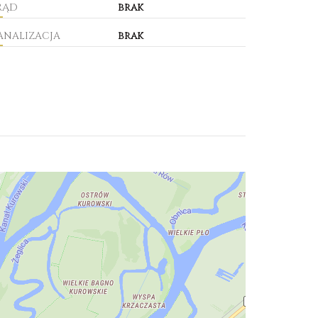
RĄD
brak
ANALIZACJA
brak