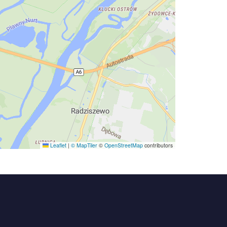
Leaflet
|
© MapTiler
©
OpenStreetMap
contributors