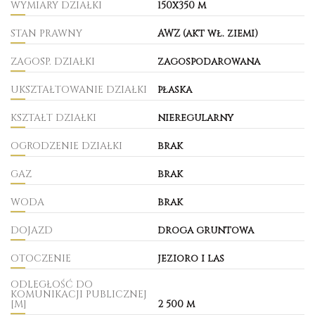
WYMIARY DZIAŁKI
150x350 m
STAN PRAWNY
AWZ (akt wł. ziemi)
ZAGOSP. DZIAŁKI
zagospodarowana
UKSZTAŁTOWANIE DZIAŁKI
płaska
KSZTAŁT DZIAŁKI
nieregularny
OGRODZENIE DZIAŁKI
brak
GAZ
brak
WODA
brak
DOJAZD
droga gruntowa
OTOCZENIE
jezioro i las
ODLEGŁOŚĆ DO
KOMUNIKACJI PUBLICZNEJ
[M]
2 500 m