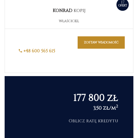
17
OFERT
KONRAD
KOPIJ
WŁAŚCICIEL
zostaw wiadomość
+48 600 565 615
177 800 zł
2
3,50 zł/m
Oblicz ratę kredytu