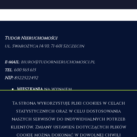
Tudor Nieruchomości
ul. Swarożyca 14/10, 71-601 Szczecin
e-mail
:
biuro@tudornieruchomosci.pl
tel
.
600 565 615
NIP:
8522522492
Mieszkania
na wynajem
Domy
na wynajem
Działki
na wynajem
Ta strona wykorzystuje pliki cookies w celach
Lokale
na wynajem
statystycznych oraz w celu dostosowania
Hale
na wynajem
Obiekty
na wynajem
naszych serwisów do indywidualnych potrzeb
klientów. Zmiany ustawień dotyczących plików
Mieszkania
na sprzedaż
Domy
na sprzedaż
cookie można dokonać w dowolnej chwili