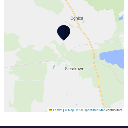
Leaflet
|
© MapTiler
©
OpenStreetMap
contributors