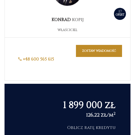
17
OFERT
KONRAD
KOPIJ
WŁAŚCICIEL
zostaw wiadomość
+48 600 565 615
1 899 000 zł
2
126,22 zł/m
Oblicz ratę kredytu