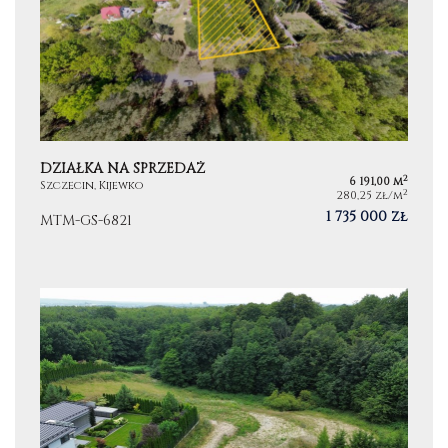
DZIAŁKA NA SPRZEDAŻ
2
6 191,00 m
Szczecin, Kijewko
2
280,25 zł/m
1 735 000 zł
MTM-GS-6821