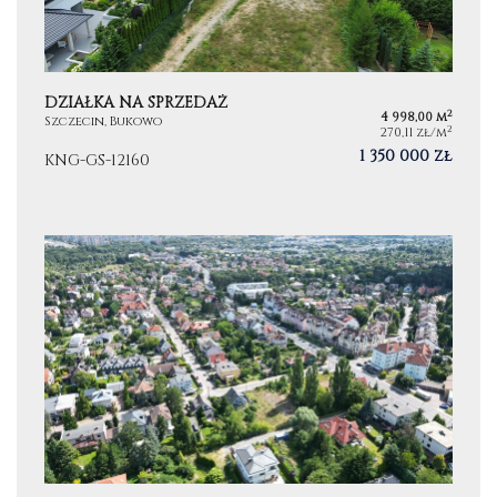
DZIAŁKA NA SPRZEDAŻ
2
4 998,00 m
Szczecin, Bukowo
2
270,11 zł/m
1 350 000 zł
KNG-GS-12160