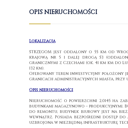
OPIS NIERUCHOMOŚCI
Lokalizacja
STRZEGOM jest oddalony o 55 km od Wro
krajową nr 5 i dalej drogą S3 (oddaloną
granicznymi z Czechami (ok. 41 km km do Lu
132 km).
Oferowany teren inwestycyjny położony je
granicach administracyjnych miasta, przy u
Opis nieruchomości
Nieruchomość o powierzchni 2,0145 ha za
budynkami magazynowo – produkcyjnymi. B
do remontu, budynek biurowy jest na bie
wewnątrz. Posiada bezpośredni dostęp do as
uzbrojona w niezbędną infrastrukturę tec