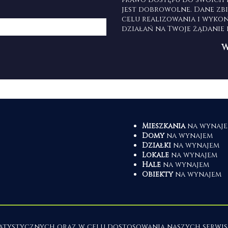
jest dobrowolne. Dane zb
celu realizowania i wyko
działań na Twoje żądanie
Mieszkania
na wynaj
Domy
na wynajem
Działki
na wynajem
Lokale
na wynajem
Hale
na wynajem
Obiekty
na wynajem
statystycznych oraz w celu dostosowania naszych serw