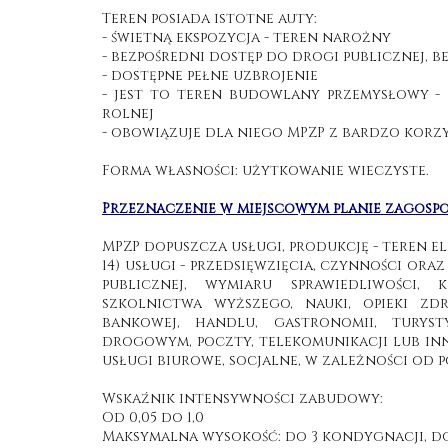
Teren posiada istotne auty:
- świetną ekspozycja - teren narożny
- bezpośredni dostęp do drogi publicznej, 
- dostępne pełne uzbrojenie
- jest to teren budowlany przemysłowy -
rolnej
- obowiązuje dla niego MPZP z bardzo korzys
Forma własności: użytkowanie wieczyste.
Przeznaczenie w miejscowym planie zagos
MPZP dopuszcza usługi, produkcję - teren e
14) usługi - przedsięwzięcia, czynności ora
publicznej, wymiaru sprawiedliwości, k
szkolnictwa wyższego, nauki, opieki zdr
bankowej, handlu, gastronomii, turyst
drogowym, poczty, telekomunikacji lub in
usługi biurowe, socjalne, w zależności od p
Wskaźnik intensywności zabudowy:
Od 0,05 do 1,0
Maksymalna wysokość: do 3 kondygnacji, do