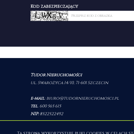
Kod zabezpieczający
Tudor Nieruchomości
ul. Swarożyca 14/10, 71-601 Szczecin
e-mail
:
biuro@tudornieruchomosci.pl
tel
.
600 565 615
NIP:
8522522492
Ta strona wykorzystuje pliki cookies w celach 