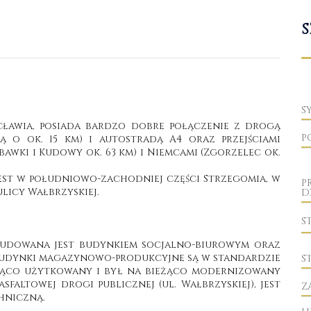
S
S
cławia,
posiada bardzo dobre połączenie z drogą
P
 o ok. 15 km) i autostradą A4 oraz przejściami
bawki i Kudowy ok. 63 km) i Niemcami (Zgorzelec ok.
st w południowo-zachodniej części Strzegomia, w
P
licy Wałbrzyskiej.
D
S
budowana jest budynkiem socjalno-biurowym oraz
udynki magazynowo-produkcyjne są w standardzie
S
żąco użytkowany i był na bieżąco modernizowany
faltowej drogi publicznej (ul. Wałbrzyskiej), jest
Z
hniczną.