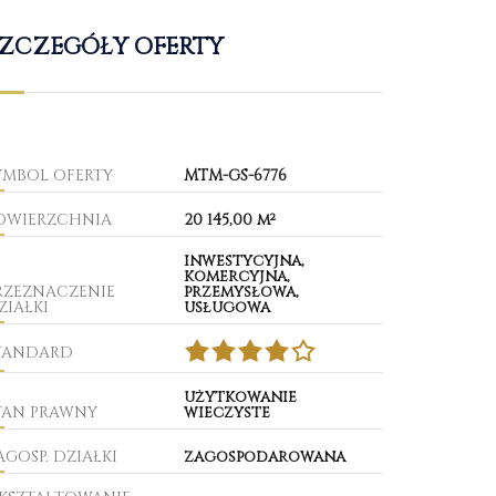
ZCZEGÓŁY OFERTY
YMBOL OFERTY
MTM-GS-6776
OWIERZCHNIA
20 145,00 m²
inwestycyjna,
komercyjna,
RZEZNACZENIE
przemysłowa,
ZIAŁKI
usługowa
TANDARD
użytkowanie
TAN PRAWNY
wieczyste
AGOSP. DZIAŁKI
zagospodarowana