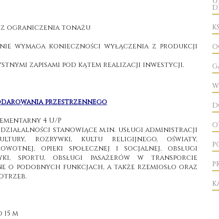
U
D
K
bez ograniczenia tonażu
 nie wymaga konieczności wyłączenia z produkcji
O
tnymi zapisami pod kątem realizacji inwestycji.
G
W
podarowania przestrzennego
D
lementarny 4 U/P
O
z działalności stanowiące m.in. usługi administracji
ultury, rozrywki, kultu religijnego, oświaty,
P
owotnej, opieki społecznej i socjalnej, obsługi
yki, sportu, obsługi pasażerów w transporcie
P
ne o podobnych funkcjach, a także rzemiosło oraz
otrzeb.
K
 15 m