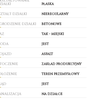
KSZTAŁTOWANIE
ZIAŁKI
płaska
SZTAŁT DZIAŁKI
nieregularny
GRODZENIE DZIAŁKI
betonowe
AZ
tak - miejski
ODA
jest
OJAZD
asfalt
TOCZENIE
zakład produkcyjny
OŁOŻENIE
teren przemysłowy
RĄD
jest
ANALIZACJA
na działce