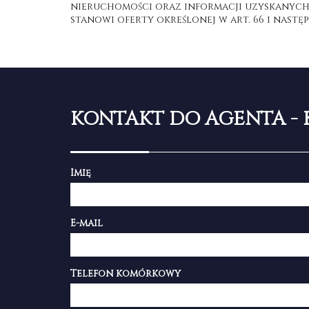
nieruchomości oraz informacji uzyskanych o
stanowi oferty określonej w art. 66 i następ
KONTAKT DO AGENTA - 
Imię
E-mail
Telefon komórkowy