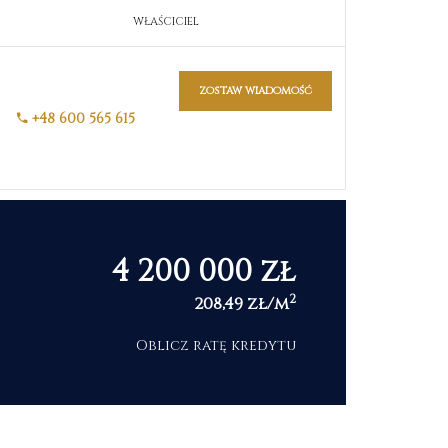
WŁAŚCICIEL
zostaw wiadomość
+48 600 565 615
4 200 000 zł
2
208,49 zł/m
Oblicz ratę kredytu