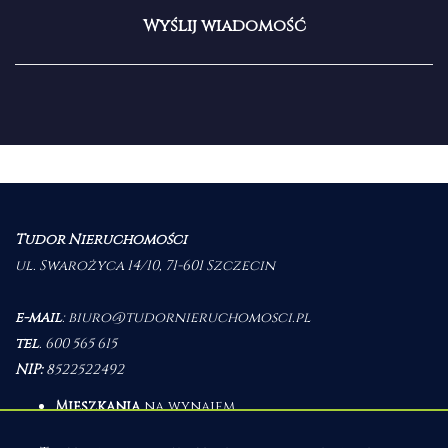
Tudor Nieruchomości
ul. Swarożyca 14/10, 71-601 Szczecin
e-mail
:
biuro@tudornieruchomosci.pl
tel
.
600 565 615
NIP:
8522522492
Mieszkania
na wynajem
Domy
na wynajem
Działki
na wynajem