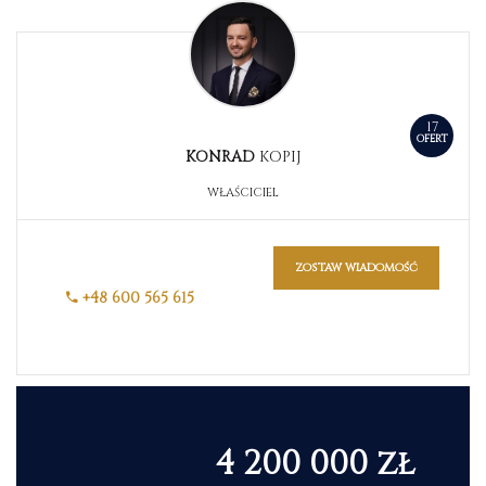
17
OFERT
KONRAD
KOPIJ
WŁAŚCICIEL
zostaw wiadomość
+48 600 565 615
4 200 000 zł