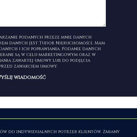
arzanie podanych przeze mnie danych
rem danych jest Tudor Nieruchomości. Mam
danych i ich poprawiania. Podanie danych
ierane są w celu marketingowym oraz w
nania zawartej umowy lub do podjęcia
 przed zawarciem umowy.
em
Mieszkania
na sprzedaż
Domy
na sprzedaż
isów do indywidualnych potrzeb klientów. Zmiany
Działki
na sprzedaż