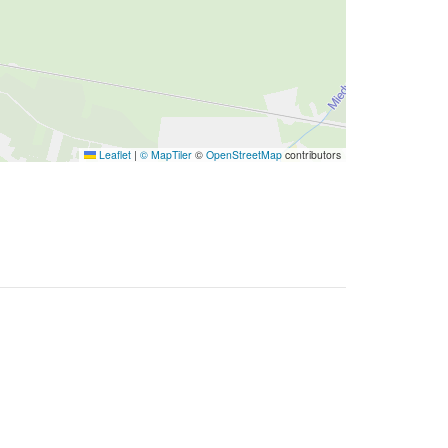
Leaflet
|
© MapTiler
©
OpenStreetMap
contributors