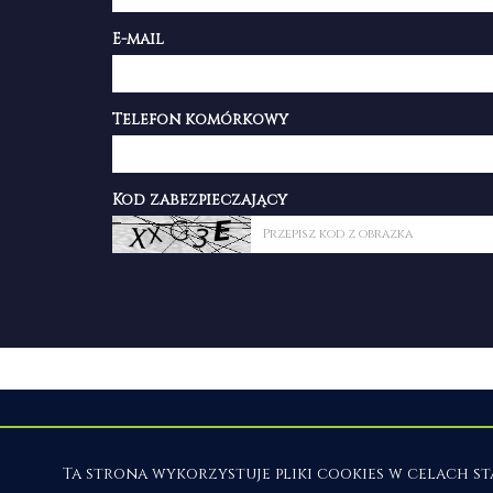
E-mail
Telefon komórkowy
Kod zabezpieczający
Tudor Nieruchomości
Ta strona wykorzystuje pliki cookies w celach 
ul. Swarożyca 14/10, 71-601 Szczecin