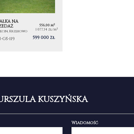
AŁKA NA
2
556,00 m
ZEDAŻ
2
1 077,34 zł/m
ecin, Krzekowo
599 000 zł
-GS-119
URSZULA KUSZYŃSKA
Wiadomość