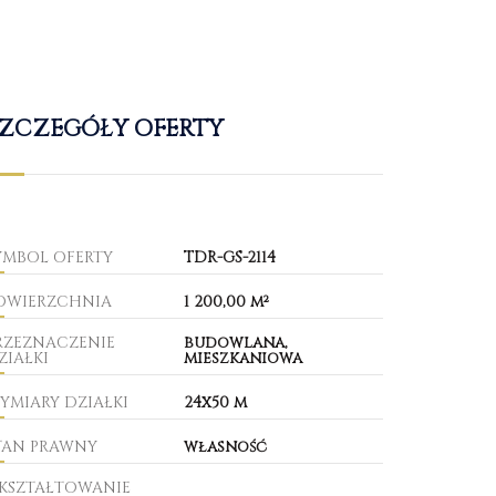
ZCZEGÓŁY OFERTY
YMBOL OFERTY
TDR-GS-2114
OWIERZCHNIA
1 200,00 m²
RZEZNACZENIE
budowlana,
ZIAŁKI
mieszkaniowa
YMIARY DZIAŁKI
24x50 m
TAN PRAWNY
własność
KSZTAŁTOWANIE