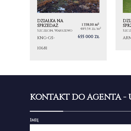
DZIAŁKA NA
DZI
2
1 338,00 m
SPRZEDAŻ
SPR
2
489,54 zł/m
Szczecin, Warszewo
Szcz
655 000 zł
KNG-GS-
ARN
10681
KONTAKT DO AGENTA - 
Imię