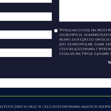
Wyrażam zgodę na przetw
osobowych. Administrato
prawo dostępu do swoich 
jest dobrowolne. Dane zb
celu realizowania i wyko
działań na Twoje żądanie
Mieszkania
na wynaj
Domy
na wynajem
statystycznych oraz w celu dostosowania naszych serw
Działki
na wynajem