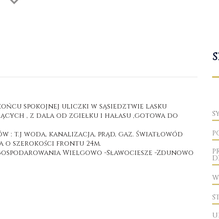
S
ońcu spokojnej uliczki w sąsiedztwie lasku
S
ych , z dala od zgiełku i hałasu ,gotowa do
P
 : t.j woda, kanalizacja, prąd, gaz. Światłowód
a o szerokości frontu 24m.
P
agospodarowania Wielgowo -Sławociesze -Zdunowo
D
W
S
U