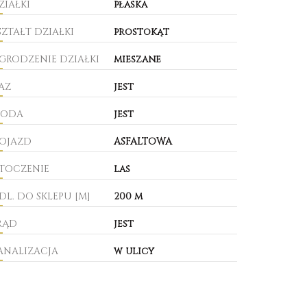
ZIAŁKI
płaska
SZTAŁT DZIAŁKI
prostokąt
GRODZENIE DZIAŁKI
mieszane
AZ
jest
ODA
jest
OJAZD
ASFALTOWA
TOCZENIE
las
DL. DO SKLEPU [M]
200 m
RĄD
jest
ANALIZACJA
w ulicy