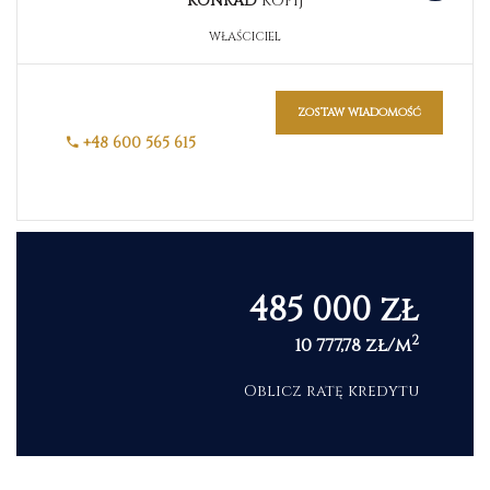
KONRAD
KOPIJ
WŁAŚCICIEL
zostaw wiadomość
+48 600 565 615
485 000 zł
2
10 777,78 zł/m
Oblicz ratę kredytu