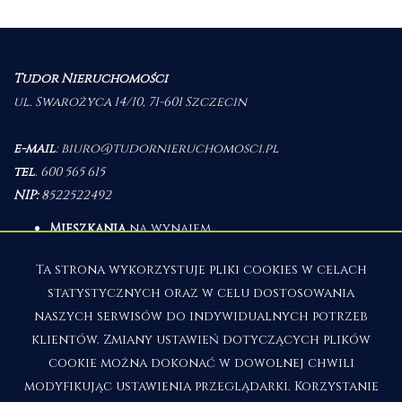
Tudor Nieruchomości
ul. Swarożyca 14/10, 71-601 Szczecin
e-mail
:
biuro@tudornieruchomosci.pl
tel
.
600 565 615
NIP:
8522522492
Mieszkania
na wynajem
Domy
na wynajem
Działki
na wynajem
Ta strona wykorzystuje pliki cookies w celach
Lokale
na wynajem
statystycznych oraz w celu dostosowania
Hale
na wynajem
Obiekty
na wynajem
naszych serwisów do indywidualnych potrzeb
klientów. Zmiany ustawień dotyczących plików
Mieszkania
na sprzedaż
Domy
na sprzedaż
cookie można dokonać w dowolnej chwili
Działki
na sprzedaż
modyfikując ustawienia przeglądarki. Korzystanie
Lokale
na sprzedaż