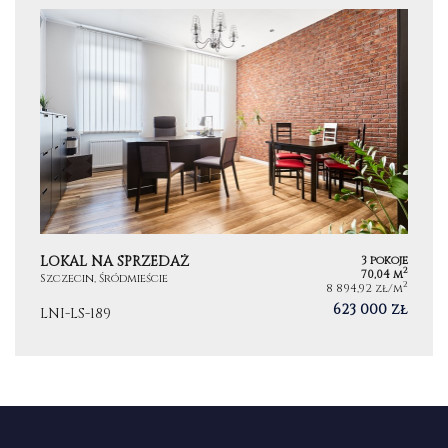
LOKAL NA SPRZEDAŻ
3 pokoje
2
70,04 m
Szczecin, Śródmieście
2
8 894,92 zł/m
623 000 zł
LNI-LS-189