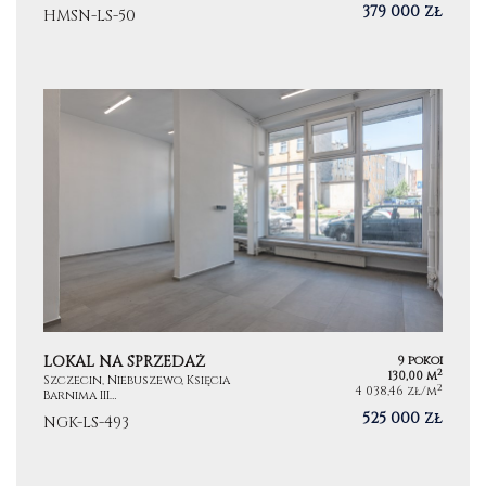
379 000 zł
HMSN-LS-50
LOKAL NA SPRZEDAŻ
9 pokoi
2
130,00 m
Szczecin, Niebuszewo, Księcia
2
4 038,46 zł/m
Barnima III…
525 000 zł
NGK-LS-493