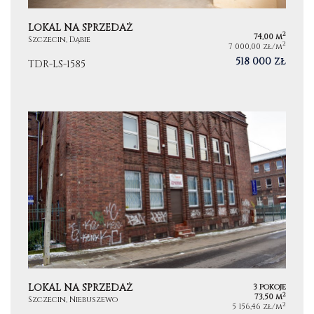
LOKAL NA SPRZEDAŻ
2
74,00 m
Szczecin, Dąbie
2
7 000,00 zł/m
518 000 zł
TDR-LS-1585
LOKAL NA SPRZEDAŻ
3 pokoje
2
73,50 m
Szczecin, Niebuszewo
2
5 156,46 zł/m