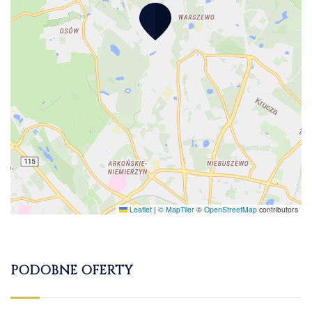
Leaflet
|
© MapTiler
©
OpenStreetMap
contributors
PODOBNE OFERTY