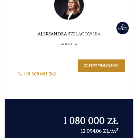
25
OFERT
ALEKSANDRA
SZELĄGOWSKA
AGENTKA
zostaw wiadomość
+48 605 085 263
1 080 000 zł
2
12 094,06 zł/m