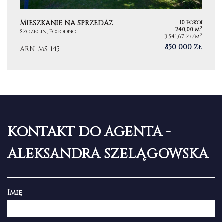
MIESZKANIE NA SPRZEDAŻ
10 pokoi
2
240,00 m
Szczecin, Pogodno
2
3 541,67 zł/m
850 000 zł
ARN-MS-145
KONTAKT DO AGENTA -
ALEKSANDRA SZELĄGOWSKA
Imię