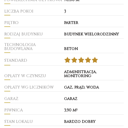
LICZBA POKOI
3
PIĘTRO
parter
RODZAJ BUDYNKU
budynek wielorodzinny
TECHNOLOGIA
BUDOWLANA
beton
STANDARD
administracja,
OPŁATY W CZYNSZU
monitoring
OPŁATY WG LICZNIKÓW
gaz, prąd, woda
GARAŻ
garaż
PIWNICA
3,90 m²
STAN LOKALU
bardzo dobry