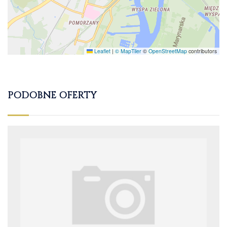
Leaflet
|
© MapTiler
©
OpenStreetMap
contributors
PODOBNE OFERTY