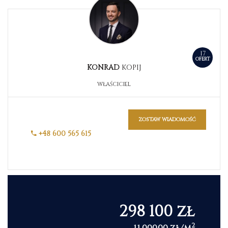
17
OFERT
KONRAD
KOPIJ
WŁAŚCICIEL
zostaw wiadomość
+48 600 565 615
298 100 zł
2
11 000,00 zł/m