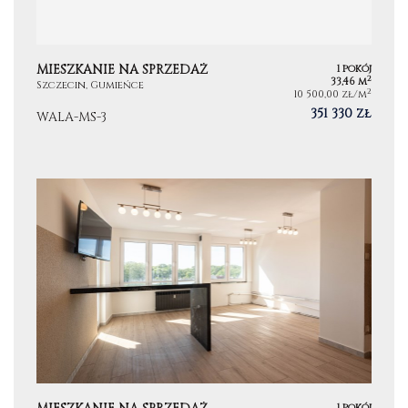
MIESZKANIE NA SPRZEDAŻ
1 pokój
2
33,46 m
Szczecin, Gumieńce
2
10 500,00 zł/m
351 330 zł
WALA-MS-3
1 pokój