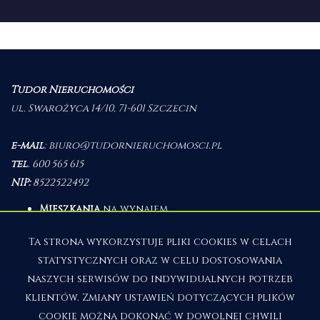
Tudor Nieruchomości
ul. Swarożyca 14/10, 71-601 Szczecin
e-mail
:
biuro@tudornieruchomosci.pl
tel
.
600 565 615
NIP:
8522522492
Mieszkania
na wynajem
Domy
na wynajem
Działki
na wynajem
Ta strona wykorzystuje pliki cookies w celach
Lokale
na wynajem
statystycznych oraz w celu dostosowania
Hale
na wynajem
Obiekty
na wynajem
naszych serwisów do indywidualnych potrzeb
klientów. Zmiany ustawień dotyczących plików
Mieszkania
na sprzedaż
Domy
na sprzedaż
cookie można dokonać w dowolnej chwili