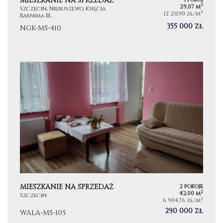
MIESZKANIE NA SPRZEDAŻ
2
29,07 m
Szczecin, Niebuszewo, Księcia
2
12 211,90 zł/m
Barnima III…
355 000 zł
NGK-MS-410
MIESZKANIE NA SPRZEDAŻ
2 pokoje
2
42,00 m
Szczecin
2
6 904,76 zł/m
290 000 zł
WALA-MS-105