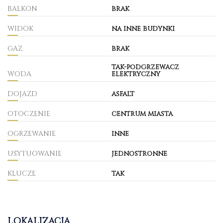
BALKON
brak
WIDOK
na inne budynki
GAZ
brak
tak-podgrzewacz
WODA
elektryczny
DOJAZD
asfalt
OTOCZENIE
centrum miasta
OGRZEWANIE
inne
USYTUOWANIE
jednostronne
KLUCZE
tak
LOKALIZACJA