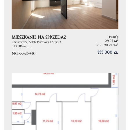
MIESZKANIE NA SPRZEDAŻ
1 pokój
2
29,07 m
Szczecin, Niebuszewo, Księcia
2
12 211,90 zł/m
Barnima III…
355 000 zł
NGK-MS-410