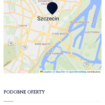
Leaflet
|
© MapTiler
©
OpenStreetMap
contributors
PODOBNE OFERTY