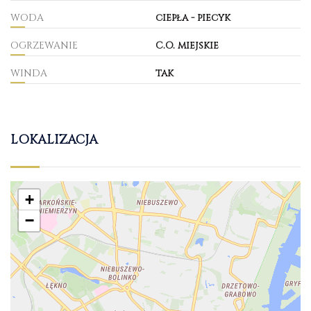
WODA
ciepła - piecyk
OGRZEWANIE
C.O. miejskie
WINDA
tak
LOKALIZACJA
+
−