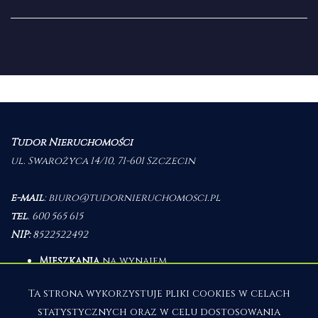
Tudor Nieruchomości
ul. Swarożyca 14/10, 71-601 Szczecin
e-mail
:
biuro@tudornieruchomosci.pl
tel
.
600 565 615
NIP:
8522522492
Mieszkania
na wynajem
Domy
na wynajem
Działki
na wynajem
Ta strona wykorzystuje pliki cookies w celach
Lokale
na wynajem
statystycznych oraz w celu dostosowania
Hale
na wynajem