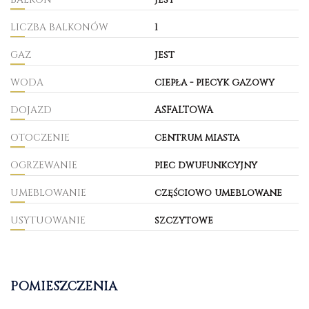
LICZBA BALKONÓW
1
GAZ
jest
WODA
ciepła - piecyk gazowy
DOJAZD
ASFALTOWA
OTOCZENIE
centrum miasta
OGRZEWANIE
piec dwufunkcyjny
UMEBLOWANIE
częściowo umeblowane
USYTUOWANIE
szczytowe
POMIESZCZENIA