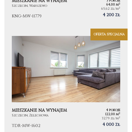
MIESZKANIE NA WYNAJEM
3 pokoje
2
64,00 m
Szczecin, Warszewo
2
65,62 zł/m
4 200 zł
KNG-MW-11779
OFERTA SPECJALNA
MIESZKANIE NA WYNAJEM
4 pokoje
2
122,00 m
Szczecin, Żelechowa
2
32,79 zł/m
4 000 zł
TDR-MW-1602