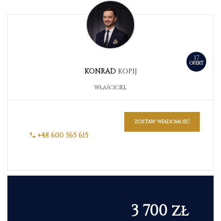
17
OFERT
KONRAD
KOPIJ
WŁAŚCICIEL
zostaw wiadomość
+48 600 565 615
3 700 zł