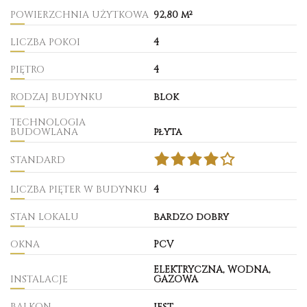
POWIERZCHNIA UŻYTKOWA
92,80 m²
LICZBA POKOI
4
PIĘTRO
4
RODZAJ BUDYNKU
blok
TECHNOLOGIA
BUDOWLANA
płyta
STANDARD
LICZBA PIĘTER W BUDYNKU
4
STAN LOKALU
bardzo dobry
OKNA
PCV
ELEKTRYCZNA, WODNA,
INSTALACJE
GAZOWA
BALKON
jest