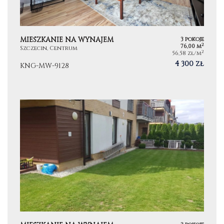
MIESZKANIE NA WYNAJEM
3 pokoje
2
76,00 m
Szczecin, Centrum
2
56,58 zł/m
4 300 zł
KNG-MW-9128