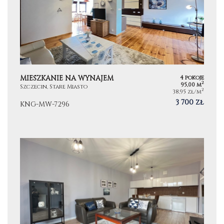
MIESZKANIE NA WYNAJEM
4 pokoje
2
95,00 m
Szczecin, Stare Miasto
2
38,95 zł/m
3 700 zł
KNG-MW-7296